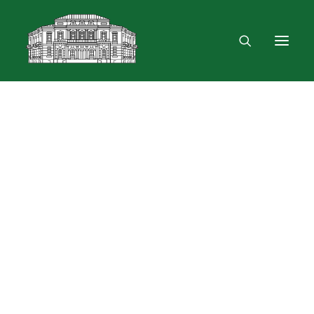
Mus rasite
Renginiai, parodos
Vartotojo registracija
VPN ir bevielis ryšys
Laisvalaikio erdvė
Skulptūra „Žygimantas ir Barbora“
Dokumentų skolinimas
Leidinių paieška ir užsakymas
Išduotis į namus
Skolinimas iš Lietuvos ir užsienio bibliotekų
Bibliometrinės paslaugos
Bibliografinės paslaugos
Dokumentų kopijavimas
Knygrišystės ir restauravimo paslaugos