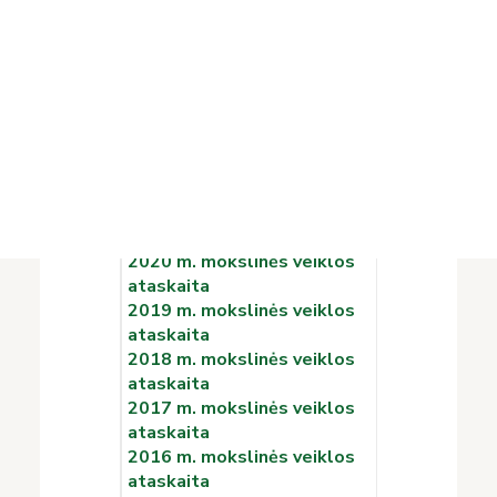
2025 m. mokslinės veiklos
Projektai
ataskaita
Vykdomi projektai
2024 m. mokslinės veiklos
Įvykdyti projektai
ataskaita
Asmens duomenų apsauga
2023 m. mokslinės veiklos
Nuorodos
ataskaita
Bibliotekos istorija
2022 m. mokslinės veiklos
ataskaita
2021 m mokslinės veiklos
ataskaita
2020 m. mokslinės veiklos
ataskaita
2019 m. mokslinės veiklos
ataskaita
2018 m. mokslinės veiklos
ataskaita
2017 m. mokslinės veiklos
ataskaita
2016 m. mokslinės veiklos
ataskaita