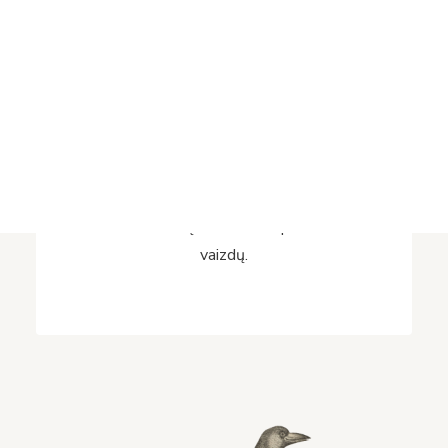
Projektai
Vykdomi projektai
Įvykdyti projektai
Asmens duomenų apsauga
Nuorodos
Bibliotekos istorija
Bibliotekos vaizdai
Šioje kolekcijoje rasite įvairių laikotarpių LMA
Vrublevskių bibliotekos pastato
vaizdų.