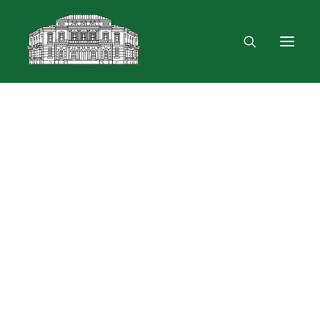
Mus rasite
Renginiai, parodos
Vartotojo registracija
VPN ir bevielis ryšys
Laisvalaikio erdvė
Skulptūra „Žygimantas ir Barbora“
Dokumentų skolinimas
Leidinių paieška ir užsakymas
Išduotis į namus
Skolinimas iš Lietuvos ir užsienio bibliotekų
Bibliometrinės paslaugos
Bibliografinės paslaugos
Dokumentų kopijavimas
Knygrišystės ir restauravimo paslaugos