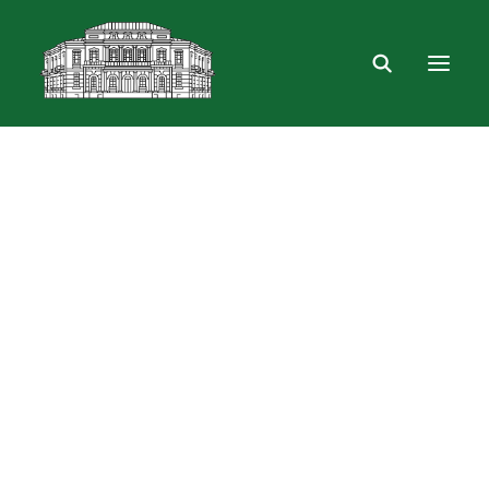
Mus rasite
Renginiai, parodos
Vartotojo registracija
VPN ir bevielis ryšys
Laisvalaikio erdvė
Skulptūra „Žygimantas ir Barbora“
Dokumentų skolinimas
Leidinių paieška ir užsakymas
Išduotis į namus
Skolinimas iš Lietuvos ir užsienio bibliotekų
Bibliometrinės paslaugos
Bibliografinės paslaugos
Dokumentų kopijavimas
Knygrišystės ir restauravimo paslaugos