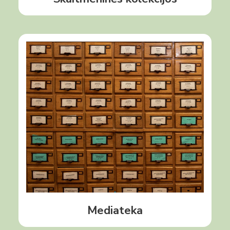
LMA Vrublevskių bibliotekos mediatekoje rasite
vaizdo ir garso įrašų, kuriuose pasakojama apie
Bibliotekos dokumentus, pateikiama įvairių
mokslininkų įžvalgų, visuomenės veikėjų komentarų ir
paskaitų įrašų.
Daugiau
Mediateka