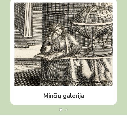
Žymių Lietuvos žmonių, Bibliotekos darbuotojų,
mokslininkų, menininkų ir visuomenės veikėjų mintys
apie knygas ir jų skaitymą.
Daugiau
Minčių galerija