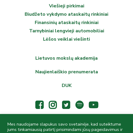
Viešieji pirkimai
Biudžeto vykdymo ataskaitų rinkiniai
Finansinių ataskaitų rinkiniai
Tarnybiniai lengvieji automobiliai
Lėšos veiklai viešinti
Lietuvos mokslų akademija
Naujienlaiškio prenumerata
DUK
Mes naudojame slapukus savo svetainėje, kad suteiktume
© 2026 Lietuvos mokslų akademijos Vrublevskių biblioteka,
jums tinkamiausią patirtį prisimindami jūsų pageidavimus ir