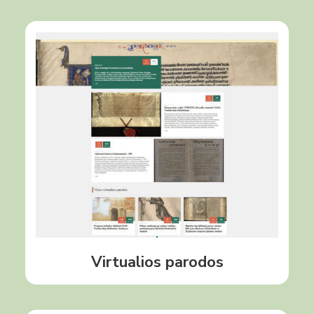
Šiame portale talpinamos LMAVB rengiamos teminės
parodos, skirtos vertingiausiems Bibliotekos
dokumentams ir kolekcijoms atskleisti, Lietuvai
svarbiems įvykiams bei asmenybių sukaktims
paminėti.
Daugiau
Virtualios parodos