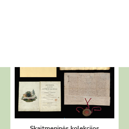
Projektai
Skaitmeniniai ištekliai
Vykdomi projektai
Įvykdyti projektai
Asmens duomenų apsauga
Nuorodos
Bibliotekos istorija
Iš daugelio Bibliotekoje saugomų kultūros paveldo
objektų – įdomiausi pateikiami skaitmeninėse
kolekcijose. Jose galima pamatyti seniausių
Bibliotekoje saugomų muzikinių rankraščių,
pergamentų skaitmenintų vaizdų, susipažinti su
autografų kolekcija ir kitais įdomiais skaitmenintais
dokumentais.
Daugiau
Skaitmeninės kolekcijos