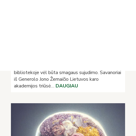
Projektai
Vykdomi projektai
Įvykdyti projektai
Asmens duomenų apsauga
Nuorodos
Bibliotekos istorija
Trečiadienio talka Bibliotekoje
2023 m. kovo 1-ąją, trečiadienį, Vrublevskių
bibliotekoje vėl būta smagaus sujudimo. Savanoriai
iš Generolo Jono Žemaičio Lietuvos karo
akademijos triūsė…
DAUGIAU