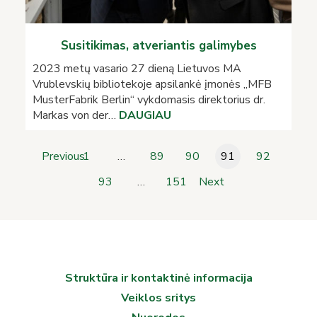
Susitikimas, atveriantis galimybes
2023 metų vasario 27 dieną Lietuvos MA
Vrublevskių bibliotekoje apsilankė įmonės „MFB
MusterFabrik Berlin“ vykdomasis direktorius dr.
Markas von der…
DAUGIAU
Navigation
Previous
1
…
89
90
91
92
93
…
151
Next
Struktūra ir kontaktinė informacija
Veiklos sritys