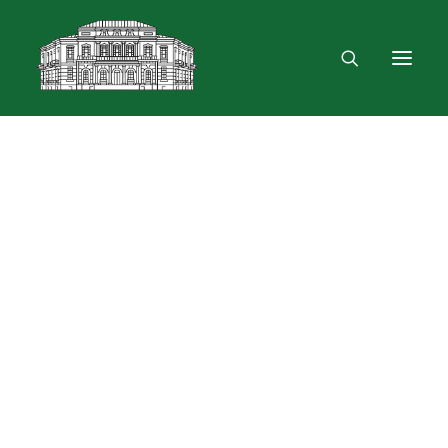
Mus rasite
Renginiai, parodos
Vartotojo registracija
VPN ir bevielis ryšys
Laisvalaikio erdvė
Skulptūra „Žygimantas ir Barbora“
Dokumentų skolinimas
Leidinių paieška ir užsakymas
Išduotis į namus
Skolinimas iš Lietuvos ir užsienio bibliotekų
Bibliometrinės paslaugos
Bibliografinės paslaugos
Dokumentų kopijavimas
Knygrišystės ir restauravimo paslaugos