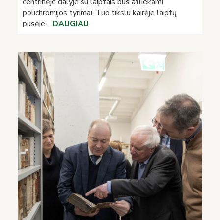
centrinėje dalyje su laiptais bus atliekami
polichromijos tyrimai. Tuo tikslu kairėje laiptų
pusėje…
DAUGIAU