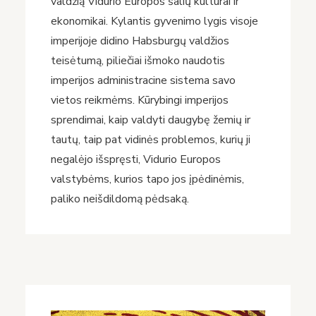
valdžią Vidurio Europos šalių kultūrai ir
ekonomikai. Kylantis gyvenimo lygis visoje
imperijoje didino Habsburgų valdžios
teisėtumą, piliečiai išmoko naudotis
imperijos administracine sistema savo
vietos reikmėms. Kūrybingi imperijos
sprendimai, kaip valdyti daugybę žemių ir
tautų, taip pat vidinės problemos, kurių ji
negalėjo išspręsti, Vidurio Europos
valstybėms, kurios tapo jos įpėdinėmis,
paliko neišdildomą pėdsaką.