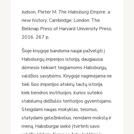
Judson, Pieter M.
The Habsburg Empire: a
new history
. Cambridge; London: The
Belknap Press of Harvard University Press,
2016. 267 p.
Šioje knygoje bandoma naujai pažvelgti į
Habsburgų imperijos istoriją, daugiausia
dėmesio teikiant teigiamoms Habsburgų
valdžios savybėms. Knygoje nagrinėjama ne
tiek šios imperijos atskirų tautų istorija,
kiek bendros institucijos, kurios suteikė
stabilumą didžiulės teritorijos gyventojams.
Steigdami naujas mokyklas, teismus,
statydami geležinkelius, remdami mokslą ir
meną, Habsburgai siekė įtvirtinti savo