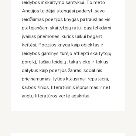
leidybos ir skaitymo santykiui. To meto
Anglijos leidėjai stengėsi padaryti savo
leidžiamas poezijos knygas patrauklias vis
platėjančiam skaitytojų ratui, pasitelkdami
įvairias priemones, kurios laikui bėgant
keitėsi. Poezijos knyga kaip objektas ir
leidybos gaminys turėjo atliepti skaitytojų
poreikį, tačiau leidėjų įtaka siekė ir tokius
dalykus kaip poezijos žanras, socialinis
prieinamumas, lyties klausimai, reputacija,
kalbos žinios, literatūrinis išprusimas ir net
anglų literatūros vertė apskritai.