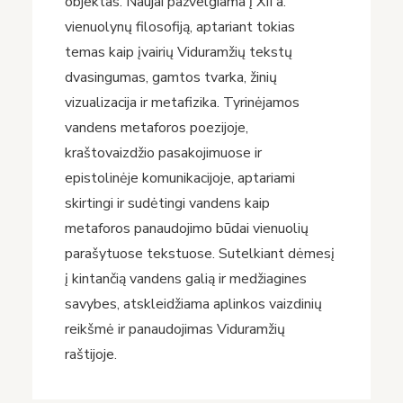
objektas. Naujai pažvelgiama į XII a.
vienuolynų filosofiją, aptariant tokias
temas kaip įvairių Viduramžių tekstų
dvasingumas, gamtos tvarka, žinių
vizualizacija ir metafizika. Tyrinėjamos
vandens metaforos poezijoje,
kraštovaizdžio pasakojimuose ir
epistolinėje komunikacijoje, aptariami
skirtingi ir sudėtingi vandens kaip
metaforos panaudojimo būdai vienuolių
parašytuose tekstuose. Sutelkiant dėmesį
į kintančią vandens galią ir medžiagines
savybes, atskleidžiama aplinkos vaizdinių
reikšmė ir panaudojimas Viduramžių
raštijoje.