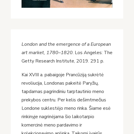
London and the emergence of a European
art market, 1780–1820
. Los Angeles: The
Getty Research Institute, 2019. 291 p.
Kai XVIII a. pabaigoje Prancūziją sukrėtė
revoliucija, Londonas pakeitė Paryžių,
tapdamas pagrindiniu tarptautinio meno
prekybos centru. Per kelis dešimtmečius
Londone suklestėjo meno rinka. Šiame esė
rinkinyje nagrinėjama šio laikotarpio
komercinė meno pardavimo ir
kolekcionavimo aplinka. Taikomi įvairūs