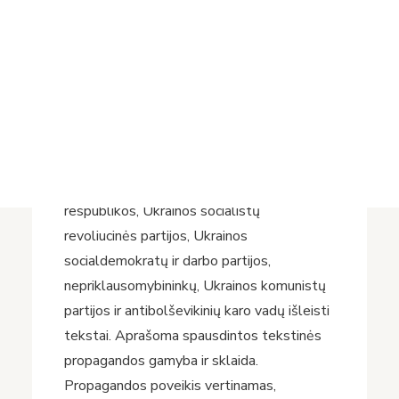
Projektai
London: University of Toronto Press,
Vykdomi projektai
2019. 292 p.
Įvykdyti projektai
Asmens duomenų apsauga
Šioje studijoje nagrinėjama revoliucinės
Nuorodos
Ukrainos vyriausybės ir politinių partijų
Bibliotekos istorija
spausdinta propaganda. Knygoje
apžvelgiami Centrinės Rados, Ukrainos
valstybės, Ukrainos nacionalinės
respublikos, Ukrainos socialistų
revoliucinės partijos, Ukrainos
socialdemokratų ir darbo partijos,
nepriklausomybininkų, Ukrainos komunistų
partijos ir antibolševikinių karo vadų išleisti
tekstai. Aprašoma spausdintos tekstinės
propagandos gamyba ir sklaida.
Propagandos poveikis vertinamas,