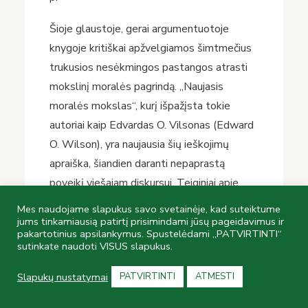
Šioje glaustoje, gerai argumentuotoje
knygoje kritiškai apžvelgiamos šimtmečius
trukusios nesėkmingos pastangos atrasti
mokslinį moralės pagrindą. „Naujasis
moralės mokslas“, kurį išpažįsta tokie
autoriai kaip Edvardas O. Vilsonas (Edward
O. Wilson), yra naujausia šių ieškojimų
apraiška, šiandien daranti nepaprastą
poveikį viešajam diskursui. Teiginiai apie
naujojo moralės mokslo pasiekimus dažnai
Mes naudojame slapukus savo svetainėje, kad suteiktume
yra perdėti – ši naujoji atmaina nėra
jums tinkamiausią patirtį prisimindami jūsų pageidavimus ir
pakartotinius apsilankymus. Spustelėdami „PATVIRTINTI“
sėkmingesnė už ankstesnes, tačiau ji
sutinkate naudoti VISUS slapukus.
pasuko netikėtu keliu – daroma išvada, kad
Slapukų nustatymai
PATVIRTINTI
ATMESTI
teisinga ir neteisinga iš tikrųjų neegzistuoja.
Toks nihilizmas moralės mokslą paverčia