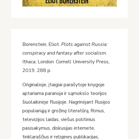
Borenstein, Eliot.
Plots against Russia:
conspiracy and fantasy after socialism
.
Ithaca; London: Cornell University Press,
2019. 288 p.
Originalioje, įtaigiai parašytoje knygoje
aptariama paranoja ir sąmokslo teorijos
šiuolaikinėje Rusijoje. Nagrinėjant Rusijos
populiariąją ir grožinę literatūrą, filmus,
televizijos laidas, viešus politinius
pasisakymus, diskusijas internete,
tinklaraščius ir religines publikacijas,