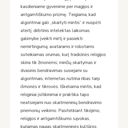
kasdieniame gyvenime per magijos ir
antgamtiškumo prizmę. Teigiama, kad
algoritmai gali „skaityti mintis“ ir nuspėti
ateitį; dirbtinis intelektas laikomas
galimybe įveikti mirtį ir pasiekti
nemirtingumą; avatarams ir robotams
suteikiamas orumas, kurį tradicinės religijos
skiria tik žmonėms; minčių skaitymas ir
dvasinis bendravimas susiejami su
algoritmais; internetas nutrina ribas tarp
išmonės ir tikrovės. Iškeliama mintis, kad
religiniai įsitikinimai ir praktika tapo
neatsiejami nuo skaitmeninių bendravimo
priemonių veikimo. Pasitelkiant tikėjimo,
religijos ir antgamtiškumo sąvokas,
kuriamas naujas skaitmeninės kultūros