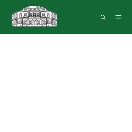
Mus rasite
Renginiai, parodos
Vartotojo registracija
VPN ir bevielis ryšys
Laisvalaikio erdvė
Skulptūra „Žygimantas ir Barbora“
Dokumentų skolinimas
Leidinių paieška ir užsakymas
Išduotis į namus
Skolinimas iš Lietuvos ir užsienio bibliotekų
Bibliometrinės paslaugos
Bibliografinės paslaugos
Dokumentų kopijavimas
Knygrišystės ir restauravimo paslaugos