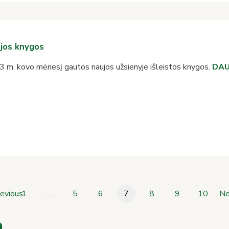
jos knygos
 m. kovo mėnesį gautos naujos užsienyje išleistos knygos.
DAU
evious
1
…
5
6
7
8
9
10
Ne