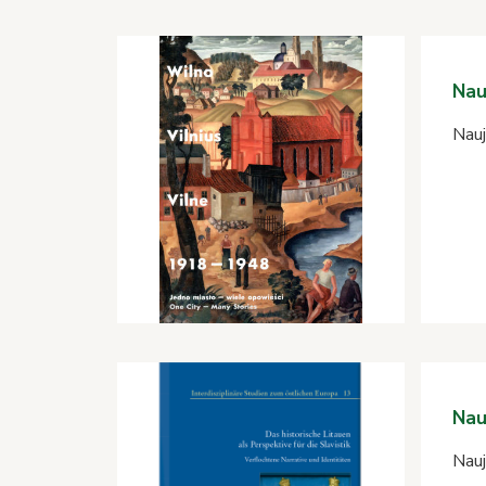
Nau
Nauj
Nau
Nauj