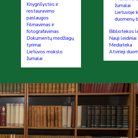
Knygrišystės ir
žurnalai
restauravimo
Lietuvoje 
paslaugos
duomenų 
Filmavimas ir
fotografavimas
Bibliotekos le
Dokumentų medžiagų
Nauji leidiniai
tyrimai
Mediateka
Lietuvos mokslo
Atvirieji duo
žurnalai