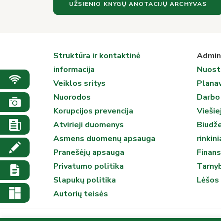
UŽSIENIO KNYGŲ ANOTACIJŲ ARCHYVAS
Struktūra ir kontaktinė
Admini
informacija
Nuost
Veiklos sritys
Plana
Nuorodos
Darbo
Korupcijos prevencija
Viešiej
Atvirieji duomenys
Biudž
Asmens duomenų apsauga
rinkini
Pranešėjų apsauga
Finans
Privatumo politika
Tarnyb
Slapukų politika
Lėšos 
Autorių teisės