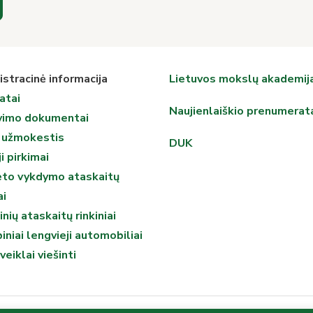
stracinė informacija
Lietuvos mokslų akademij
atai
Naujienlaiškio prenumerat
vimo dokumentai
 užmokestis
DUK
i pirkimai
eto vykdymo ataskaitų
ai
inių ataskaitų rinkiniai
iniai lengvieji automobiliai
veiklai viešinti