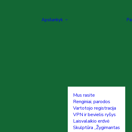
Apsilankyk
Pa
Mus rasite
Renginiai, parodos
Vartotojo registracija
VPN ir bevielis ryšys
Laisvalaikio erdvė
Skulptūra „Žygimantas